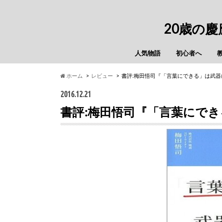
20歳の
人気物語
初心者へ
ホーム
レビュー
書評:梅田悟司『「言葉にできる」は武
2016.12.21
書評:梅田悟司『「言葉にで