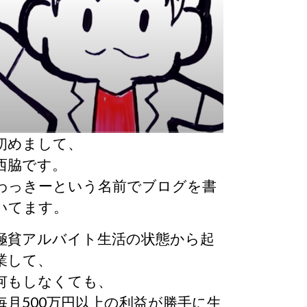
初めまして、
西脇です。
わっきーという名前でブログを書
いてます。
極貧アルバイト生活の状態から起
業して、
何もしなくても、
毎月500万円以上の利益が勝手に生