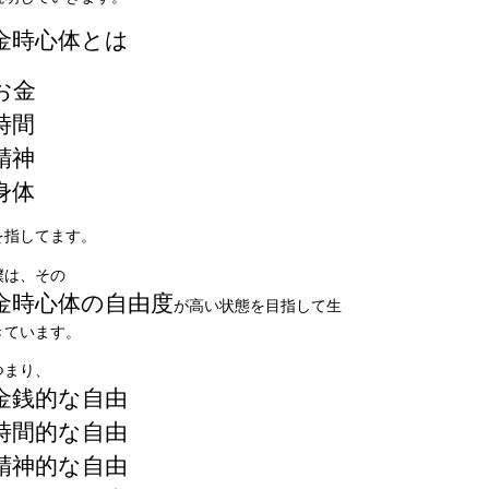
金時心体とは
お金
時間
精神
身体
を指してます。
僕は、その
金時心体の自由度
が高い状態を目指して生
きています。
つまり、
金銭的な自由
時間的な自由
精神的な自由