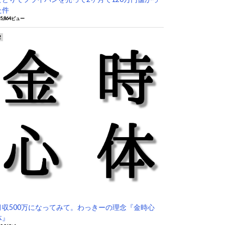
た件
05,864ビュー
月収500万になってみて。わっきーの理念『金時心
体』