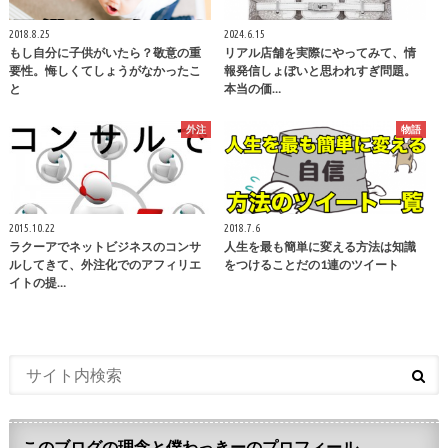
2018.8.25
2024.6.15
もし自分に子供がいたら？敬意の重
リアル店舗を実際にやってみて、情
要性。悔しくてしょうがなかったこ
報発信しょぼいと思われすぎ問題。
と
本当の価…
外注
物語
2015.10.22
2018.7.6
ラクーアでネットビジネスのコンサ
人生を最も簡単に変える方法は知識
ルしてきて、外注化でのアフィリエ
をつけることだの1連のツイート
イトの提…
このブログの理念と僕わっきーのプロフィール