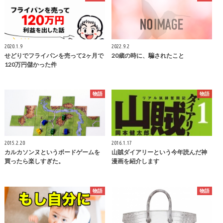
2020.1.9
2022.9.2
せどりでフライパンを売って2ヶ月で
20歳の時に、騙されたこと
120万円儲かった件
物語
物語
2015.2.20
2016.1.17
カルカソンヌというボードゲームを
山賊ダイアリーという今年読んだ神
買ったら楽しすぎた。
漫画を紹介します
物語
物語