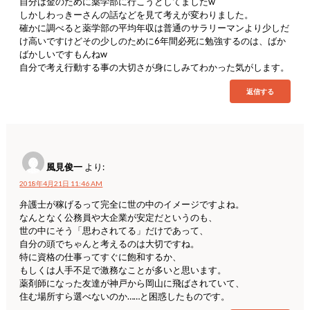
自分は金のために薬学部に行こうとしてましたw
しかしわっきーさんの話などを見て考えが変わりました。
確かに調べると薬学部の平均年収は普通のサラリーマンより少しだ
け高いですけどその少しのために6年間必死に勉強するのは、ばか
ばかしいですもんねw
自分で考え行動する事の大切さが身にしみてわかった気がします。
返信する
風見俊一
より:
2018年4月21日 11:46 AM
弁護士が稼げるって完全に世の中のイメージですよね。
なんとなく公務員や大企業が安定だというのも、
世の中にそう「思わされてる」だけであって、
自分の頭でちゃんと考えるのは大切ですね。
特に資格の仕事ってすぐに飽和するか、
もしくは人手不足で激務なことが多いと思います。
薬剤師になった友達が神戸から岡山に飛ばされていて、
住む場所すら選べないのか……と困惑したものです。