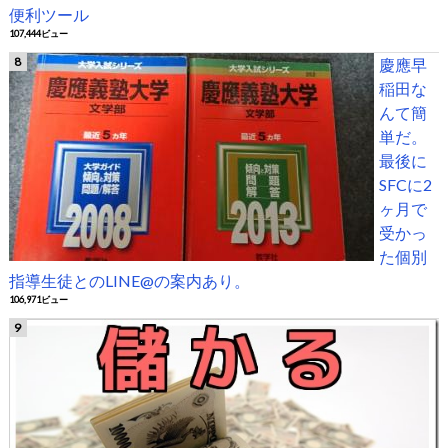
便利ツール
107,444ビュー
慶應早
稲田な
んて簡
単だ。
最後に
SFCに2
ヶ月で
受かっ
た個別
指導生徒とのLINE@の案内あり。
106,971ビュー