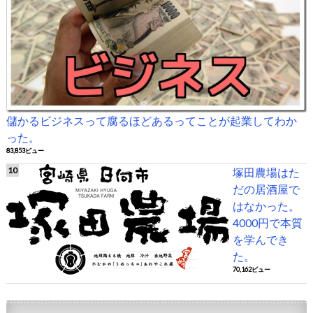
儲かるビジネスって腐るほどあるってことが起業してわか
った。
83,853ビュー
塚田農場はた
だの居酒屋で
はなかった。
4000円で本質
を学んでき
た。
70,162ビュー