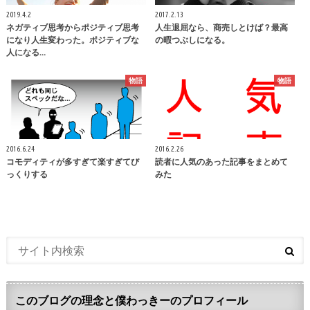
2019.4.2
2017.2.13
ネガティブ思考からポジティブ思考
人生退屈なら、商売しとけば？最高
になり人生変わった。ポジティブな
の暇つぶしになる。
人になる…
物語
物語
2016.6.24
2016.2.26
コモディティが多すぎて楽すぎてび
読者に人気のあった記事をまとめて
っくりする
みた
このブログの理念と僕わっきーのプロフィール