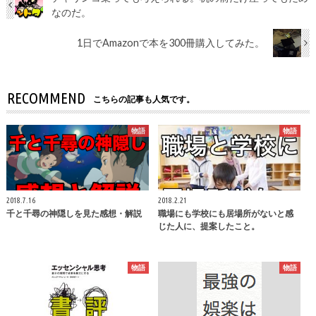
なのだ。
1日でAmazonで本を300冊購入してみた。
RECOMMEND
こちらの記事も人気です。
物語
物語
2018.7.16
2018.2.21
千と千尋の神隠しを見た感想・解説
職場にも学校にも居場所がないと感
じた人に、提案したこと。
物語
物語