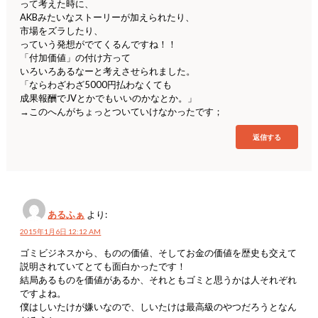
って考えた時に、
AKBみたいなストーリーが加えられたり、
市場をズラしたり、
っていう発想がでてくるんですね！！
「付加価値」の付け方って
いろいろあるなーと考えさせられました。
「ならわざわざ5000円払わなくても
成果報酬でJVとかでもいいのかなとか。」
→このへんがちょっとついていけなかったです；
返信する
あるふぁ
より:
2015年1月6日 12:12 AM
ゴミビジネスから、ものの価値、そしてお金の価値を歴史も交えて
説明されていてとても面白かったです！
結局あるものを価値があるか、それともゴミと思うかは人それぞれ
ですよね。
僕はしいたけが嫌いなので、しいたけは最高級のやつだろうとなん