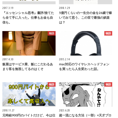
2017.3.19
2018.1.29
『エッセンシャル思考』書評/捨てた
5億円くらいの一生分の金を26歳で稼
ら全て手に入った。仕事もお金も自
いでみて思う、この世で最強の娯楽
信も。
は？
物語
物語
2017.4.30
2015.2.14
飯屋はサービス業、飯にこだわるあ
mac対応のワイヤレスヘッドフォン
まり客を無視してるのはくそ
を買ったら人生変わった話。
物語
物語
2018.11.27
2023.6.28
元時給900円のバイトだけど、今は仕
超一流になる方法（一部）×天才プロ