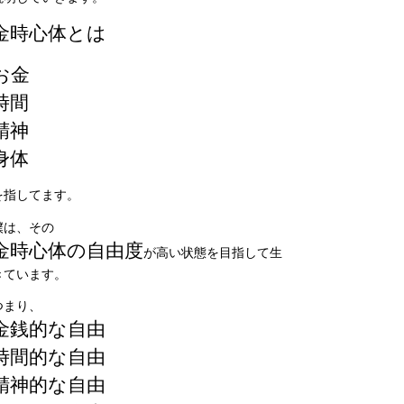
金時心体とは
お金
時間
精神
身体
を指してます。
僕は、その
金時心体の自由度
が高い状態を目指して生
きています。
つまり、
金銭的な自由
時間的な自由
精神的な自由