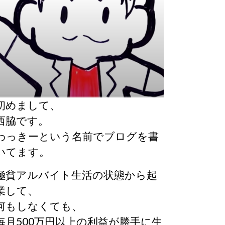
初めまして、
西脇です。
わっきーという名前でブログを書
いてます。
極貧アルバイト生活の状態から起
業して、
何もしなくても、
毎月500万円以上の利益が勝手に生