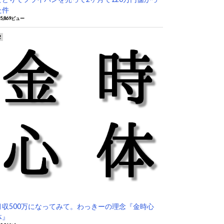
た件
05,869ビュー
月収500万になってみて。わっきーの理念『金時心
体』