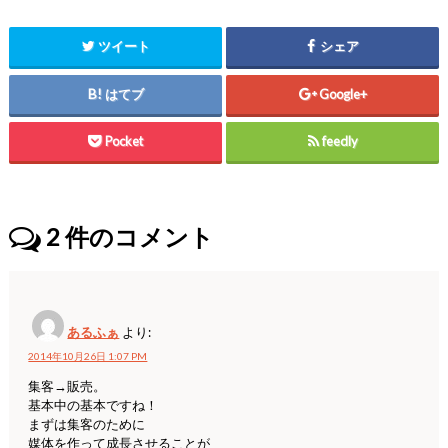
ツイート
シェア
はてブ
Google+
Pocket
feedly
2
件のコメント
あるふぁ
より:
2014年10月26日 1:07 PM
集客→販売。
基本中の基本ですね！
まずは集客のために
媒体を作って成長させることが