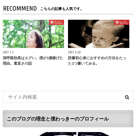
RECOMMEND
こちらの記事も人気です。
暇つぶし
暇つぶし
2017.1.5
2017.3.20
深呼吸効果はエグい。僕が1億稼げた
読書初心者におすすめの方法をたっ
理由。素直さの話
た1つ書いてみる。
このブログの理念と僕わっきーのプロフィール