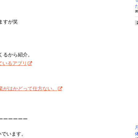
2
ますが笑
くるから紹介。
っているアプリ
業がはかどって仕方ない。
ーーーーーー
いでいます。