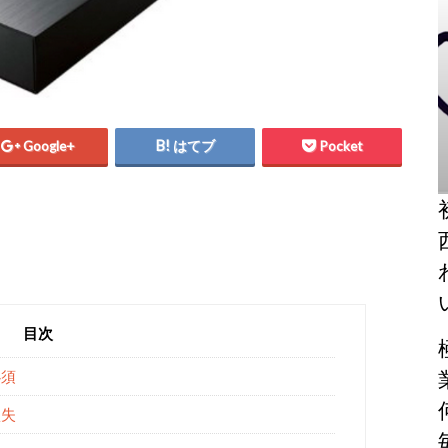
Google+
はてブ
Pocket
目次
必須
損失