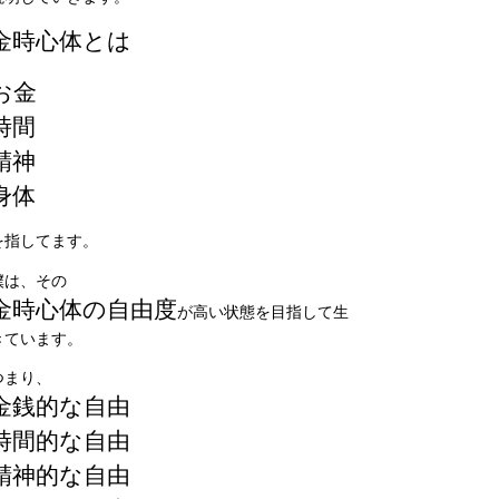
金時心体とは
お金
時間
精神
身体
を指してます。
僕は、その
金時心体の自由度
が高い状態を目指して生
きています。
つまり、
金銭的な自由
時間的な自由
精神的な自由