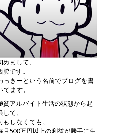
初めまして、
西脇です。
わっきーという名前でブログを書
いてます。
極貧アルバイト生活の状態から起
業して、
何もしなくても、
毎月500万円以上の利益が勝手に生