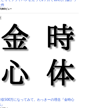
た件
05,860ビュー
月収500万になってみて。わっきーの理念『金時心
体』