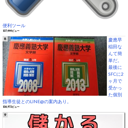
便利ツール
107,444ビュー
慶應早
稲田な
んて簡
単だ。
最後に
SFCに2
ヶ月で
受かっ
た個別
指導生徒とのLINE@の案内あり。
106,972ビュー