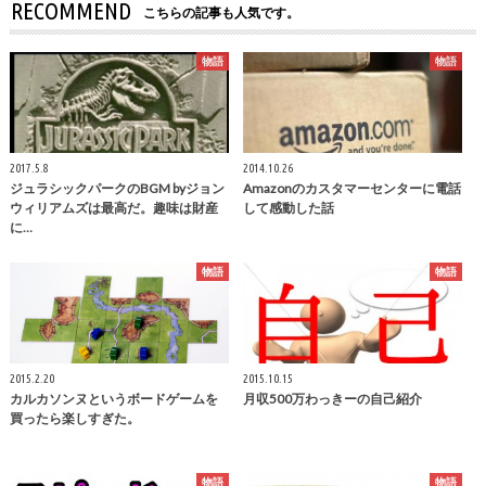
RECOMMEND
こちらの記事も人気です。
物語
物語
2017.5.8
2014.10.26
ジュラシックパークのBGM byジョン
Amazonのカスタマーセンターに電話
ウィリアムズは最高だ。趣味は財産
して感動した話
に…
物語
物語
2015.2.20
2015.10.15
カルカソンヌというボードゲームを
月収500万わっきーの自己紹介
買ったら楽しすぎた。
物語
物語