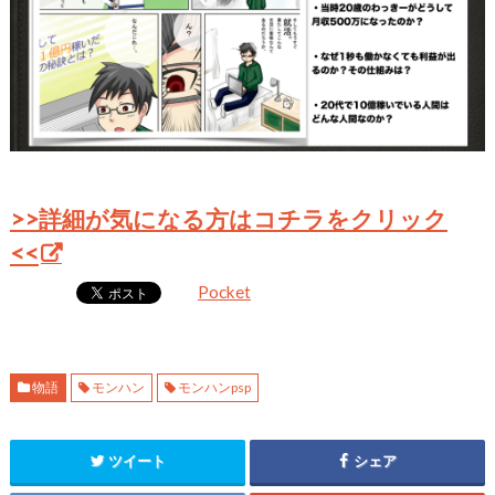
>>詳細が気になる方はコチラをクリック
<<
Pocket
物語
モンハン
モンハンpsp
ツイート
シェア