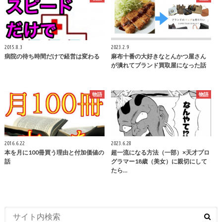
2015.8.3
2023.2.9
病院の待ち時間だけで経営は変わる
麻布十番の大好きなとんかつ屋さん
が潰れてブランド買取屋になった話
物語
物語
2016.6.22
2023.6.28
本を月に100冊買う理由と付加価値の
超一流になる方法（一部）×天才プロ
話
グラマー18歳（美女）に親切にして
たら…