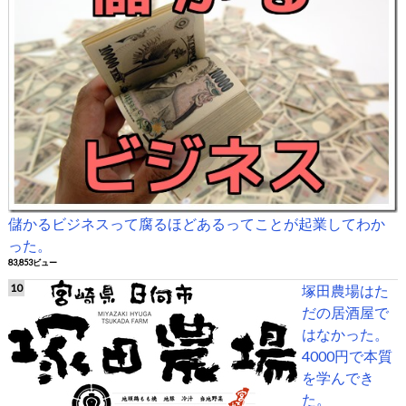
儲かるビジネスって腐るほどあるってことが起業してわか
った。
83,853ビュー
塚田農場はた
だの居酒屋で
はなかった。
4000円で本質
を学んでき
た。