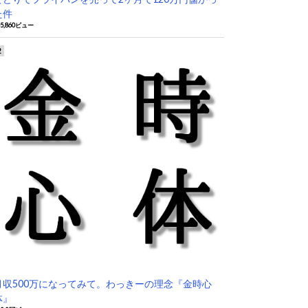
た件
05,860ビュー
月収500万になってみて。わっきーの理念『金時心
体』