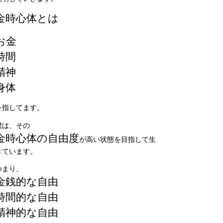
金時心体とは
お金
時間
精神
身体
を指してます。
僕は、その
金時心体の自由度
が高い状態を目指して生
きています。
つまり、
金銭的な自由
時間的な自由
精神的な自由