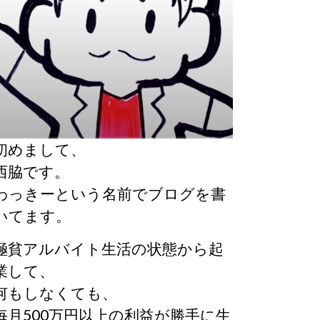
初めまして、
西脇です。
わっきーという名前でブログを書
いてます。
極貧アルバイト生活の状態から起
業して、
何もしなくても、
毎月500万円以上の利益が勝手に生