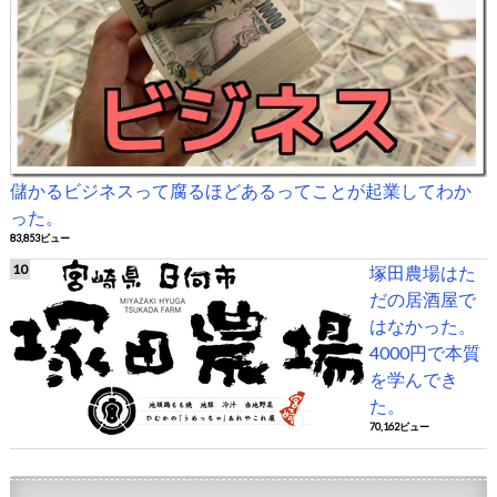
儲かるビジネスって腐るほどあるってことが起業してわか
った。
83,853ビュー
塚田農場はた
だの居酒屋で
はなかった。
4000円で本質
を学んでき
た。
70,162ビュー