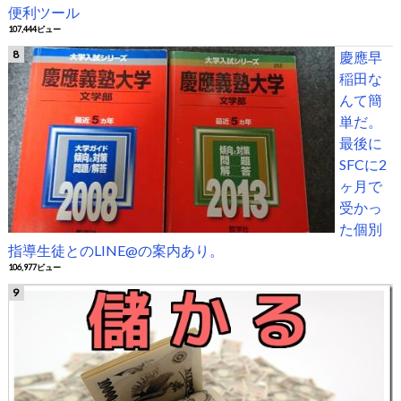
便利ツール
107,444ビュー
慶應早
稲田な
んて簡
単だ。
最後に
SFCに2
ヶ月で
受かっ
た個別
指導生徒とのLINE@の案内あり。
106,977ビュー