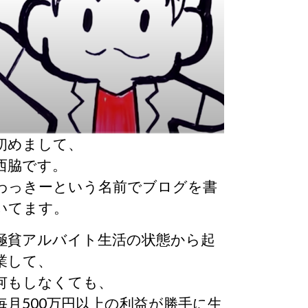
初めまして、
西脇です。
わっきーという名前でブログを書
いてます。
極貧アルバイト生活の状態から起
業して、
何もしなくても、
毎月500万円以上の利益が勝手に生