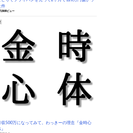
た件
05,868ビュー
月収500万になってみて。わっきーの理念『金時心
体』