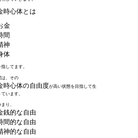
金時心体とは
お金
時間
精神
身体
を指してます。
僕は、その
金時心体の自由度
が高い状態を目指して生
きています。
つまり、
金銭的な自由
時間的な自由
精神的な自由