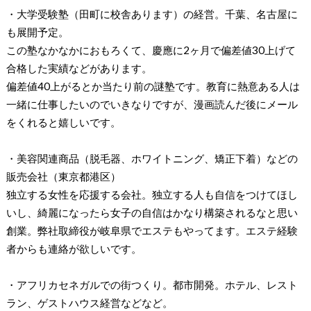
・大学受験塾（田町に校舎あります）の経営。千葉、名古屋に
も展開予定。
この塾なかなかにおもろくて、慶應に2ヶ月で偏差値30上げて
合格した実績などがあります。
偏差値40上がるとか当たり前の謎塾です。教育に熱意ある人は
一緒に仕事したいのでいきなりですが、漫画読んだ後にメール
をくれると嬉しいです。
・美容関連商品（脱毛器、ホワイトニング、矯正下着）などの
販売会社（東京都港区）
独立する女性を応援する会社。独立する人も自信をつけてほし
いし、綺麗になったら女子の自信はかなり構築されるなと思い
創業。弊社取締役が岐阜県でエステもやってます。エステ経験
者からも連絡が欲しいです。
・アフリカセネガルでの街つくり。都市開発。ホテル、レスト
ラン、ゲストハウス経営などなど。