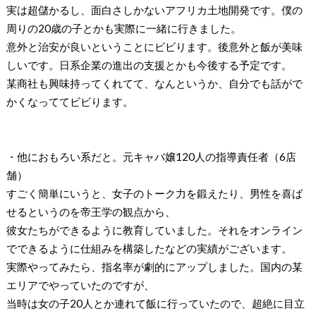
実は超儲かるし、面白さしかないアフリカ土地開発です。僕の
周りの20歳の子とかも実際に一緒に行きました。
意外と治安が良いということにビビります。後意外と飯が美味
しいです。日系企業の進出の支援とかも今後する予定です。
某商社も興味持ってくれてて、なんというか、自分でも話がで
かくなっててビビります。
・他におもろい系だと。元キャバ嬢120人の指導責任者（6店
舗）
すごく簡単にいうと、女子のトーク力を鍛えたり、男性を喜ば
せるというのを帝王学の観点から、
彼女たちができるように教育していました。それをオンライン
でできるように仕組みを構築したなどの実績がございます。
実際やってみたら、指名率が劇的にアップしました。国内の某
エリアでやっていたのですが、
当時は女の子20人とか連れて飯に行っていたので、超絶に目立