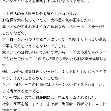
ャバクラビジネスを推奨するものではありません。）
・工務店の家の販売個数を増やしたコンサル
お客様が犬を飼っていたら、犬小屋を無料配布したり、
赤ちゃんが生まれるようなご家庭なら、ベビーベッドを手作り
したりなどの、
フォローをがっつりやることによって、相場よりもちょい高め
で家を売るということをやってました。
家というのは買い物がでかいですから、年間犬小屋でもベッド
でもただで作って、1個でも2個でも売れたら利益率が爆増しま
す。
他にも細かい施策は色々やったし、ネット周りもいじったので
すが、そんなことをやりましたね。
ただ、当時、そこの社員にはヤベーくらいディスられました。
よそ者がうるせーぞと。
だが利益出たので、最終的には、ウェルカムされました。
社会に変革を起こすのは、よそ者、馬鹿者、若者です。←これ
大事です。