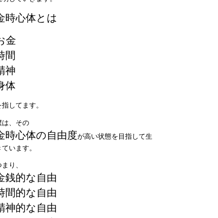
金時心体とは
お金
時間
精神
身体
を指してます。
僕は、その
金時心体の自由度
が高い状態を目指して生
きています。
つまり、
金銭的な自由
時間的な自由
精神的な自由