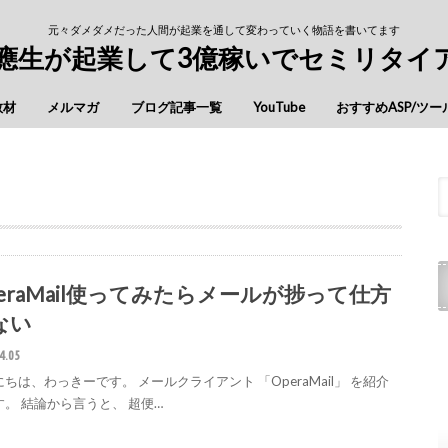
元々ダメダメだった人間が起業を通して変わっていく物語を書いてます
慶應生が起業して3億稼いでセミリタイ
教材
メルマガ
ブログ記事一覧
YouTube
おすすめASP/ツー
peraMail使ってみたらメールが捗って仕方
ない
4.05
ちは、わっきーです。 メールクライアント 「OperaMail」 を紹介
す。 結論から言うと、 超便…