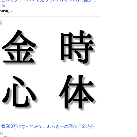
た件
05,860ビュー
月収500万になってみて。わっきーの理念『金時心
体』