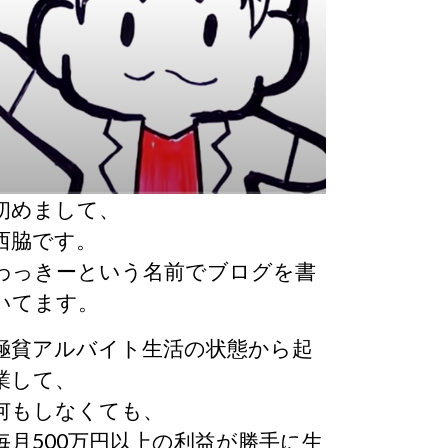
初めまして、
西脇です。
わっきーという名前でブログを書
いてます。
極貧アルバイト生活の状態から起
業して、
何もしなくても、
毎月500万円以上の利益が勝手に生