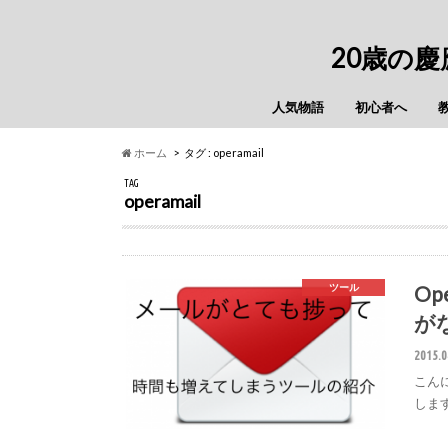
20歳の
人気物語
初心者へ
ホーム
タグ : operamail
TAG
operamail
O
ツール
が
2015.0
こんに
しま