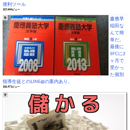
便利ツール
107,444ビュー
慶應早
稲田な
んて簡
単だ。
最後に
SFCに2
ヶ月で
受かっ
た個別
指導生徒とのLINE@の案内あり。
106,971ビュー