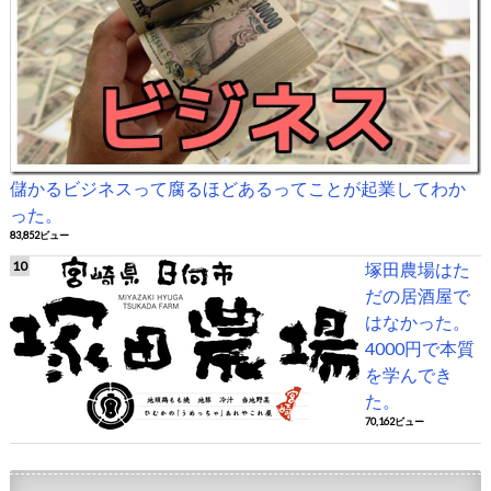
儲かるビジネスって腐るほどあるってことが起業してわか
った。
83,852ビュー
塚田農場はた
だの居酒屋で
はなかった。
4000円で本質
を学んでき
た。
70,162ビュー